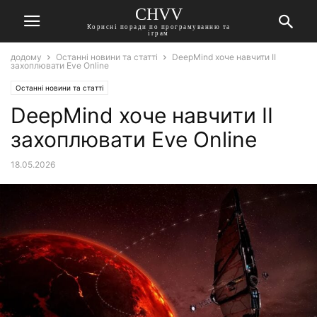
CHVV
Корисні поради по програмуванню та
іграм
додому
Останні новини та статті
DeepMind хоче навчити ІІ
захоплювати Eve Online
Останні новини та статті
DeepMind хоче навчити ІІ
захоплювати Eve Online
18.05.2026