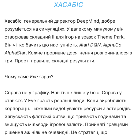
ХАСАБІС
Хасабіс, генеральний директор DeepMind, добре
розуміється на симуляціях. У далекому минулому він
створював складний ІІ для ігор на зразок Theme Park.
Він чітко бачить цю наступність.
Atari DQN
.
AlphaGo
.
AlphaStar
. Кожне проривне досягнення розпочиналося з
гри. Прості правила, складні результати.
Чому саме
Eve
зараз?
Справа не у графіку. Навіть не лише у бою. Справа у
ставках. У Eve грають реальні люди. Вони виробляють
корпорації. Тижнями видобувають ресурси з астероїдів.
Запускають флотські битви, що тривають годинами та
знищують мільярди ігрової валюти. Прийняті гравцями
рішення аж ніяк не очевидні. Це стратегії, що