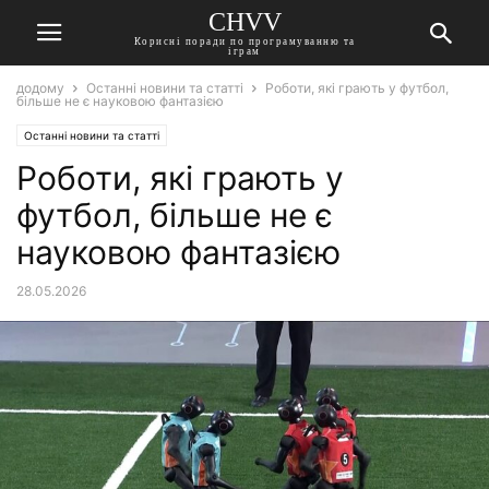
CHVV
Корисні поради по програмуванню та
іграм
додому
Останні новини та статті
Роботи, які грають у футбол,
більше не є науковою фантазією
Останні новини та статті
Роботи, які грають у
футбол, більше не є
науковою фантазією
28.05.2026