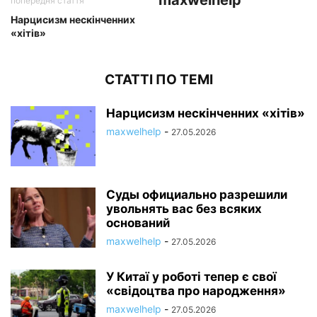
maxwelhelp
попередня стаття
Нарцисизм нескінченних
«хітів»
СТАТТІ ПО ТЕМІ
Нарцисизм нескінченних «хітів»
maxwelhelp
-
27.05.2026
Суды официально разрешили
увольнять вас без всяких
оснований
maxwelhelp
-
27.05.2026
У Китаї у роботі тепер є свої
«свідоцтва про народження»
maxwelhelp
-
27.05.2026