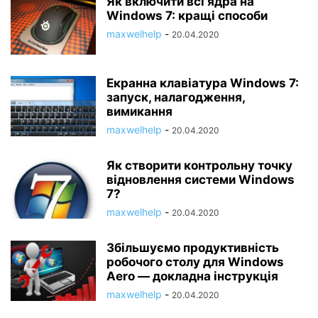
Як включити всі ядра на
Windows 7: кращі способи
maxwelhelp
-
20.04.2020
Екранна клавіатура Windows 7:
запуск, налагодження,
вимикання
maxwelhelp
-
20.04.2020
Як створити контрольну точку
відновлення системи Windows
7?
maxwelhelp
-
20.04.2020
Збільшуємо продуктивність
робочого столу для Windows
Aero — докладна інструкція
maxwelhelp
-
20.04.2020