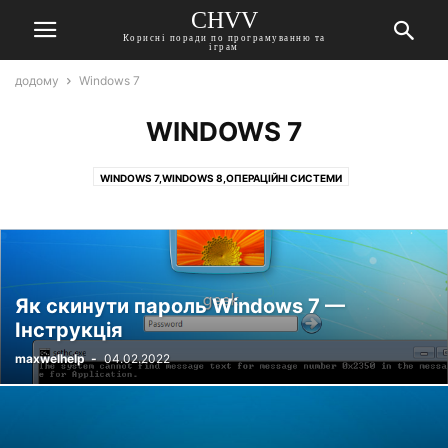
CHVV
Корисні поради по програмуванню та
іграм
додому
Windows 7
WINDOWS 7
WINDOWS 7,WINDOWS 8,ОПЕРАЦІЙНІ СИСТЕМИ
WINDOWS 7,ОПЕРАЦІЙНІ СИСТЕМИ
WINDOWS 7,ОПЕРАЦІЙНІ СИСТЕМИ,ПРОГРАМИ
WINDOWS 7,ПРИНТЕРИ
WINDOWS 7,ПРОГРАМИ
Як скинути пароль Windows 7 —
Інструкція
maxwelhelp
-
04.02.2022