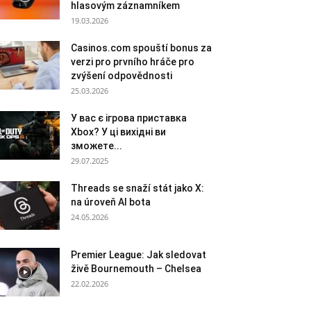
hlasovým záznamníkem
19.03.2026
Casinos.com spouští bonus za
verzi pro prvního hráče pro
zvýšení odpovědnosti
25.03.2026
У вас є ігрова приставка
Xbox? У ці вихідні ви
зможете...
29.07.2025
Threads se snaží stát jako X:
na úroveň AI bota
24.05.2026
Premier League: Jak sledovat
živě Bournemouth – Chelsea
22.02.2026