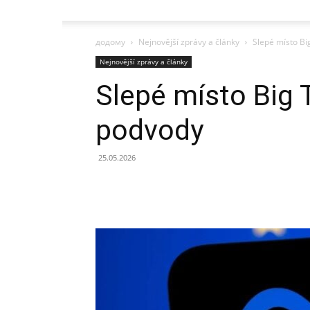
додому
Nejnovější zprávy a články
Slepé místo Bi
Nejnovější zprávy a články
Slepé místo Big T
podvody
25.05.2026