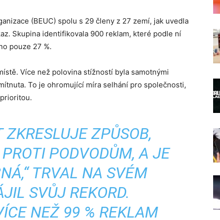
ganizace (BEUC) spolu s 29 členy z 27 zemí, jak uvedla
az. Skupina identifikovala 900 reklam, které podle ní
ěno pouze 27 %.
místě. Více než polovina stížností byla samotnými
tnuta. To je ohromující míra selhání pro společnosti,
prioritou.
T ZKRESLUJE ZPŮSOB,
PROTI PODVODŮM, A JE
NÁ,“ TRVAL NA SVÉM
JIL SVŮJ REKORD.
ÍCE NEŽ 99 % REKLAM