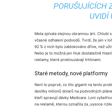
PORUŠUJÍCÍCH Z
UVIDÍ
Meta zpívala stejnou obrannou árii. Chlubí 
včasné odhalení podvodů. Tvrdí, že jen v l
92 % z nich bylo zablokováno dříve, než uži
Nebo je to možná jen hluk dostatečně hlasitý
reklamy, které proklouzávají trhlinami.
Staré metody, nové platformy
Není to poprvé, co tito giganti na tento pro
desítky milionů dolarů na podvodných pláne
kteří spravují dávky Medicare. Loni vyšetřov
na reklamě, kterou označila za „vysoce rizik