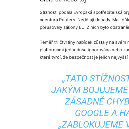
Stížnosti podala Evropská spotřebitelská or
agentura Reuters. Nedělají dohady. Mají důk
porušovaly zákony EU. Z nich bylo odstran
Téměř tři čtvrtiny nabídek zůstaly na svém 
platformami jednoduše ignorována nebo zamí
které tvrdí, že bezpečnost je jejich nejvyšší 
„TATO STÍŽNOS
JAKÝM BOJUJEME 
ZÁSADNĚ CHYB
GOOGLE A HÁ
„ZABLOKUJEME V