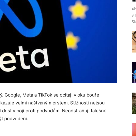
ma
Xb
v 
Sl
ý. Google, Meta a TikTok se ocitají v oku bouře
kazuje velmi naštvaným prstem. Stížnosti nejsou
jí dost v boji proti podvodům. Neodstraňují falešné
být podvedeni.