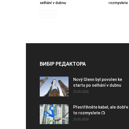
selhání v dubnu
rozmyslete 
ВИБІР РЕДАКТОРА
Nový Glenn byl povolen ke
startu po selhání v dubnu
25.05.2026
Přestřihněte kabel, ale dobře 
to rozmyslete 📺
25.05.2026