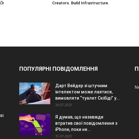
📺
Creators. Build Infrastructure.
ПОПУЛЯРНІ ПОВІДОМЛЕННЯ
П
Дарт Вейдер зі штучним
Ne
інтелектом може лаятися,
вимовляти “туалет Скібіді” у...
26.07.2025
si
Я думав, що назавжди
втратив свої повідомлення з
iPhone, поки не...
31.07.2025