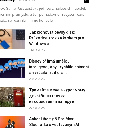
xwelhelp
-
02.04.2026
0
ox Game Pass zůstává jednou z nejlepších nabídek
herním průmyslu, a to i po nedávném zvýšení cen.
užba se rozšířila i mimo konzole...
Jak klonovat pevný disk:
Průvodce krok za krokem pro
Windows a...
14.03.2026
Disney přijímá umělou
inteligenci, aby urychlila animaci
a vyvážila tradici a...
23.02.2026
Тримайте мене в курсі: чому
деякі борються за
використання паперу в...
27.08.2025
Anker Liberty 5 Pro Max:
Sluchátka s vestavěným AI