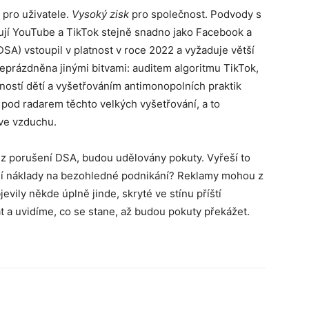
pro uživatele.
Vysoký zisk
pro společnost. Podvody s
ahují YouTube a TikTok stejně snadno jako Facebook a
DSA) vstoupil v platnost v roce 2022 a vyžaduje větší
neprázdněna jinými bitvami: auditem algoritmu TikTok,
ostí dětí a vyšetřováním antimonopolních praktik
 pod radarem těchto velkých vyšetřování, a to
 ve vzduchu.
z porušení DSA, budou udělovány pokuty. Vyřeší to
í náklady na bezohledné podnikání? Reklamy mohou z
evily někde úplně jinde, skryté ve stínu příští
 a uvidíme, co se stane, až budou pokuty překážet.