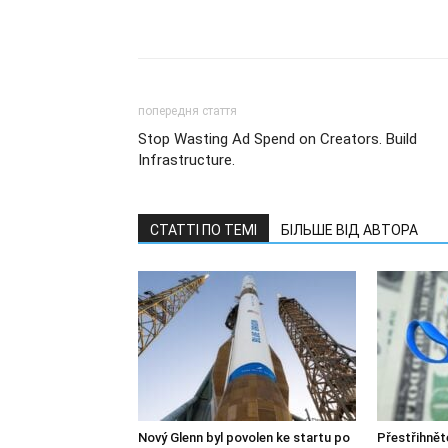
попередня стаття
Stop Wasting Ad Spend on Creators. Build
Infrastructure.
СТАТТІ ПО ТЕМІ
БІЛЬШЕ ВІД АВТОРА
Nový Glenn byl povolen ke startu po
Přestřihněte