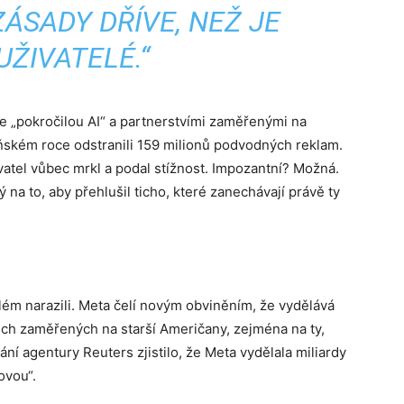
ÁSADY DŘÍVE, NEŽ JE
 UŽIVATELÉ.“
se „pokročilou AI“ a partnerstvími zaměřenými na
oňském roce odstranili 159 milionů podvodných reklam.
vatel vůbec mrkl a podal stížnost. Impozantní? Možná.
 na to, aby přehlušil ticho, které zanechávají právě ty
blém narazili. Meta čelí novým obviněním, že vydělává
ch zaměřených na starší Američany, zejména na ty,
ání agentury Reuters zjistilo, že Meta vydělala miliardy
ovou“.