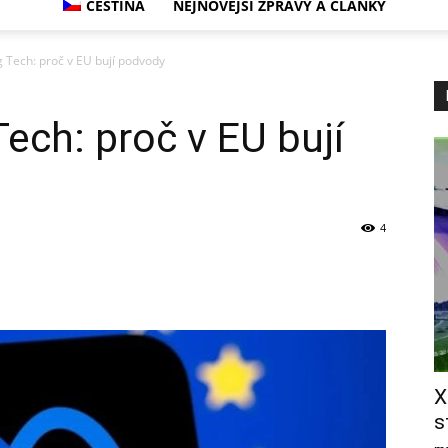
ČEŠTINA
NEJNOVĚJŠÍ ZPRÁVY A ČLÁNKY
g Tech: proč v EU bují podvody
ech: proč v EU bují
4
X
s