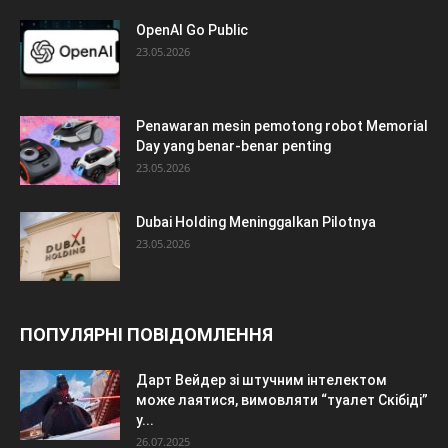
OpenAI Go Public
23.05.2026
Penawaran mesin pemotong robot Memorial
Day yang benar-benar penting
23.05.2026
Dubai Holding Meninggalkan Pilotnya
23.05.2026
ПОПУЛЯРНІ ПОВІДОМЛЕННЯ
Дарт Вейдер зі штучним інтелектом
може лаятися, вимовляти “туалет Скібіді”
у...
26.07.2025