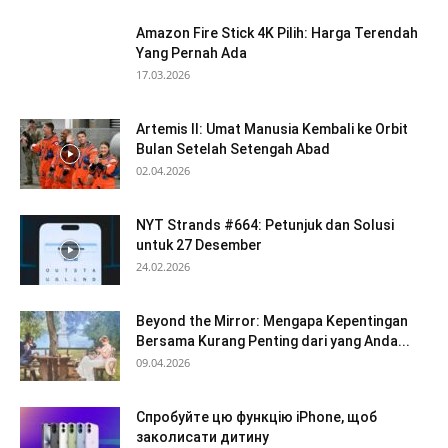
Amazon Fire Stick 4K Pilih: Harga Terendah
Yang Pernah Ada
17.03.2026
Artemis II: Umat Manusia Kembali ke Orbit
Bulan Setelah Setengah Abad
02.04.2026
NYT Strands #664: Petunjuk dan Solusi
untuk 27 Desember
24.02.2026
Beyond the Mirror: Mengapa Kepentingan
Bersama Kurang Penting dari yang Anda...
09.04.2026
Спробуйте цю функцію iPhone, щоб
заколисати дитину