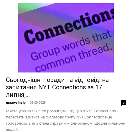
Сьогоднішні поради та відповіді на
запитання NYT Connections за 17
липня,...
maxwelhelp
-
03.09.2025
0
Мистецтво зв'язків: як розвинути інтуїцію в NYT Connections і
перестати злитися на фіолетову групу NYT Connections-це
головоломка, яка стала справжнім феноменом. Щодня мільйони
людей...