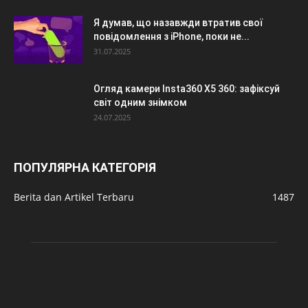
Я думав, що назавжди втратив свої
повідомлення з iPhone, поки не...
31.07.2025
Огляд камери Insta360 X5 360: зафіксуй
світ одним знімком
24.07.2025
ПОПУЛЯРНА КАТЕГОРІЯ
Berita dan Artikel Terbaru
1487