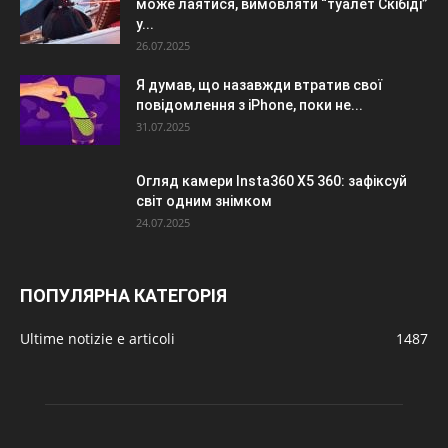
може лаятися, вимовляти “туалет Скібіді”
у...
26.07.2025
Я думав, що назавжди втратив свої
повідомлення з iPhone, поки не...
31.07.2025
Огляд камери Insta360 X5 360: зафіксуй
світ одним знімком
24.07.2025
ПОПУЛЯРНА КАТЕГОРІЯ
Ultime notizie e articoli
1487