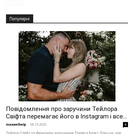
Популярні
Повідомлення про заручини Тейлора
Свіфта перемагає його в Instagram і все...
maxwelhelp
-
08.10.2025
0
Тейлор Свіфт та Феномен залучення Тревіса Келсі: більше, ніж