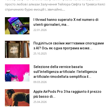
просто любов і алмази Залучення Тейлора Свіфта та Тревіса Келсі
спричинило бурю емоцій і, звичайно,...
I thread hanno superato X nel numero di
utenti giornalieri, ma...
22.01.2026
Поділіться своїми життєвими спогадами
з AI? Ось як одна програма може...
25.10.2025
Selezione della vernice basata
sull’intelligenza artificiale: l’intelligenza
artificiale rimodellata semplifica il...
09.03.2026
Apple AirPods Pro 3 ha raggiunto il prezzo
più basso di...
25.04.2026