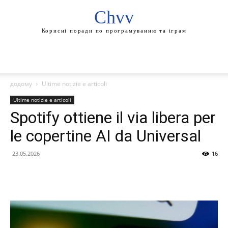
Chvv
Корисні поради по програмуванню та іграм
додому
Ultime notizie e articoli
Ultime notizie e articoli
Spotify ottiene il via libera per
le copertine AI da Universal
23.05.2026
16