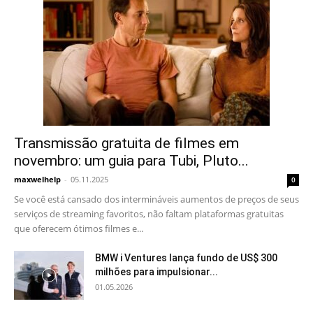
Transmissão gratuita de filmes em
novembro: um guia para Tubi, Pluto...
maxwelhelp
-
05.11.2025
0
Se você está cansado dos intermináveis ​​aumentos de preços de seus
serviços de streaming favoritos, não faltam plataformas gratuitas
que oferecem ótimos filmes e...
BMW i Ventures lança fundo de US$ 300
milhões para impulsionar...
01.05.2026