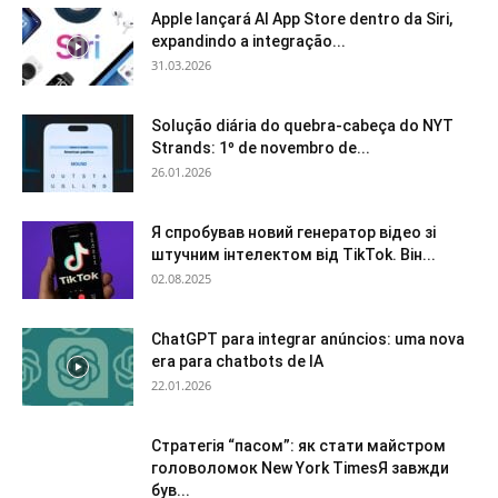
Apple lançará AI App Store dentro da Siri,
expandindo a integração...
31.03.2026
Solução diária do quebra-cabeça do NYT
Strands: 1º de novembro de...
26.01.2026
Я спробував новий генератор відео зі
штучним інтелектом від TikTok. Він...
02.08.2025
ChatGPT para integrar anúncios: uma nova
era para chatbots de IA
22.01.2026
Стратегія “пасом”: як стати майстром
головоломок New York TimesЯ завжди
був...