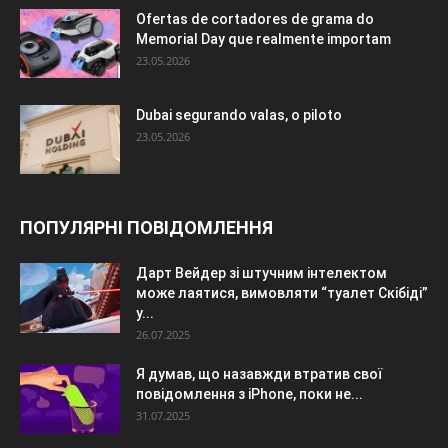
Ofertas de cortadores de grama do
Memorial Day que realmente importam
23.05.2026
Dubai segurando valas, o piloto
23.05.2026
ПОПУЛЯРНІ ПОВІДОМЛЕННЯ
Дарт Вейдер зі штучним інтелектом
може лаятися, вимовляти “туалет Скібіді”
у...
26.07.2025
Я думав, що назавжди втратив свої
повідомлення з iPhone, поки не...
31.07.2025