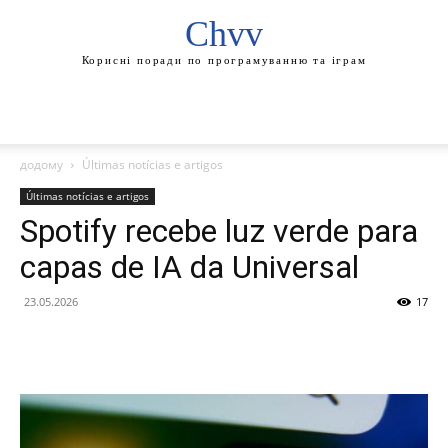
Chvv
Корисні поради по програмуванню та іграм
додому
Últimas notícias e artigos
Últimas notícias e artigos
Spotify recebe luz verde para
capas de IA da Universal
23.05.2026
17