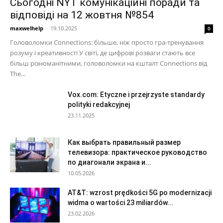
Сьогодні NYT комунікаційні поради та
відповіді на 12 жовтня №854
maxwelhelp
-
19.10.2025
0
Головоломки Connections: більше, ніж просто гра-тренування
розуму і креативності У світі, де цифрові розваги стають все
більш різноманітними, головоломки на кшталт Connections від
The...
Vox.com: Etyczne i przejrzyste standardy
polityki redakcyjnej
23.11.2025
Как выбрать правильный размер
телевизора: практическое руководство
по диагонали экрана и...
10.05.2026
AT&T: wzrost prędkości 5G po modernizacji
widma o wartości 23 miliardów...
23.02.2026