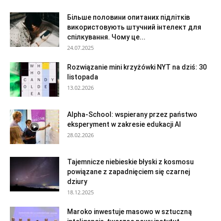
Більше половини опитаних підлітків
використовують штучний інтелект для
спілкування. Чому це...
24.07.2025
Rozwiązanie mini krzyżówki NYT na dziś: 30
listopada
13.02.2026
Alpha-School: wspierany przez państwo
eksperyment w zakresie edukacji AI
28.02.2026
Tajemnicze niebieskie błyski z kosmosu
powiązane z zapadnięciem się czarnej
dziury
18.12.2025
Maroko inwestuje masowo w sztuczną