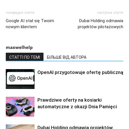
попередня стаття
наступна стаття
Google AI stał się Twoim
Dubai Holding odmawia
nowym klientem
projektów pilotażowych
maxwelhelp
СТАТТІ ПО ТЕМІ
БІЛЬШЕ ВІД АВТОРА
OpenAI przygotowuje ofertę publiczną
Prawdziwe oferty na kosiarki
automatyczne z okazji Dnia Pamięci
Dubai Holding odmawia projektów