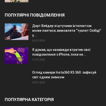
ПОПУЛЯРНІ ПОВІДОМЛЕННЯ
Дарт Вейдер зі штучним інтелектом
може лаятися, вимовляти “туалет Скібіді”
у...
26.07.2025
Я думав, що назавжди втратив свої
повідомлення з iPhone, поки не...
31.07.2025
Огляд камери Insta360 X5 360: зафіксуй
світ одним знімком
24.07.2025
ПОПУЛЯРНА КАТЕГОРІЯ