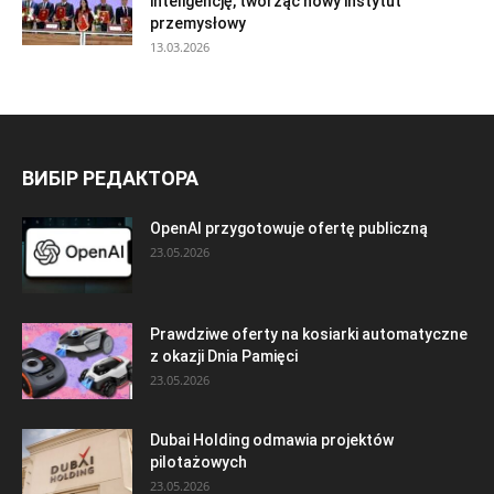
inteligencję, tworząc nowy instytut
przemysłowy
13.03.2026
ВИБІР РЕДАКТОРА
OpenAI przygotowuje ofertę publiczną
23.05.2026
Prawdziwe oferty na kosiarki automatyczne
z okazji Dnia Pamięci
23.05.2026
Dubai Holding odmawia projektów
pilotażowych
23.05.2026