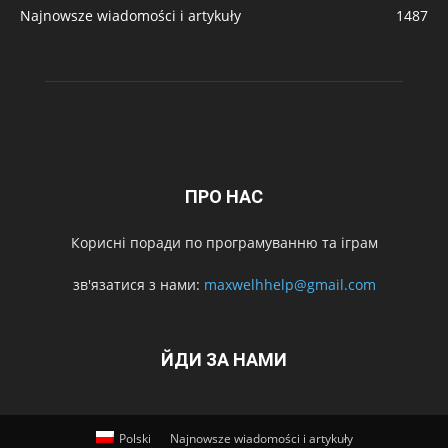
Najnowsze wiadomości i artykuły
1487
ПРО НАС
Корисні поради по програмуванню та іграм
зв'язатися з нами:
maxwelhhelp@gmail.com
ЙДИ ЗА НАМИ
Polski
Najnowsze wiadomości i artykuły