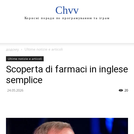
Chvv
Корисні поради по програмуванню та іграм
додому
Ultime notizie e articoli
Ultime notizie e articoli
Scoperta di farmaci in inglese
semplice
24.05.2026
20