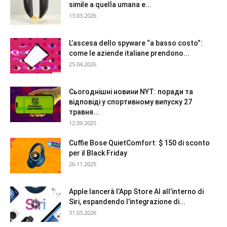
simile a quella umana e...
13.03.2026
L’ascesa dello spyware “a basso costo”:
come le aziende italiane prendono...
25.04.2026
Сьогоднішні новини NYT: поради та
відповіді у спортивному випуску 27
травня...
12.09.2025
Cuffie Bose QuietComfort: $ 150 di sconto
per il Black Friday
26.11.2025
Apple lancerà l’App Store AI all’interno di
Siri, espandendo l’integrazione di...
31.03.2026