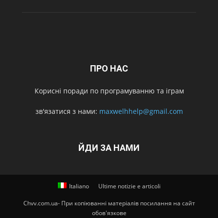
ПРО НАС
Корисні поради по програмуванню та іграм
зв'язатися з нами:
maxwelhhelp@gmail.com
ЙДИ ЗА НАМИ
Italiano
Ultime notizie e articoli
Chvv.com.ua- При копіюванні матеріалів посилання на сайт
обов'язкове