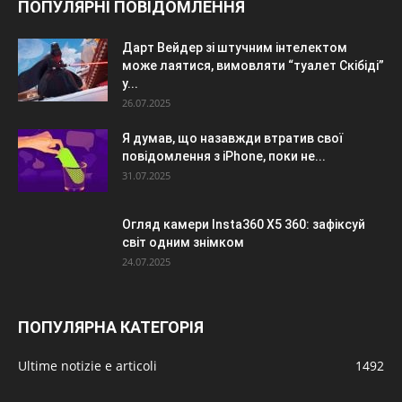
ПОПУЛЯРНІ ПОВІДОМЛЕННЯ
Дарт Вейдер зі штучним інтелектом
може лаятися, вимовляти “туалет Скібіді”
у...
26.07.2025
Я думав, що назавжди втратив свої
повідомлення з iPhone, поки не...
31.07.2025
Огляд камери Insta360 X5 360: зафіксуй
світ одним знімком
24.07.2025
ПОПУЛЯРНА КАТЕГОРІЯ
Ultime notizie e articoli
1492