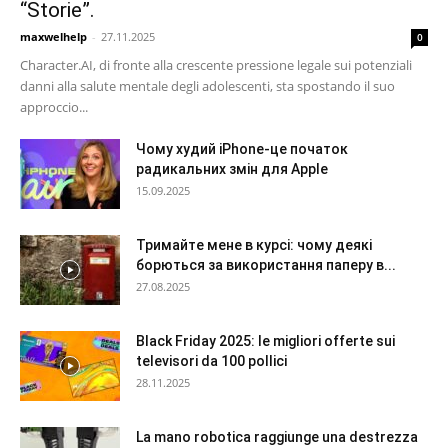
“Storie”.
maxwelhelp
-
27.11.2025
0
Character.AI, di fronte alla crescente pressione legale sui potenziali
danni alla salute mentale degli adolescenti, sta spostando il suo
approccio...
Чому худий iPhone-це початок
радикальних змін для Apple
15.09.2025
Тримайте мене в курсі: чому деякі
борються за використання паперу в...
27.08.2025
Black Friday 2025: le migliori offerte sui
televisori da 100 pollici
28.11.2025
La mano robotica raggiunge una destrezza