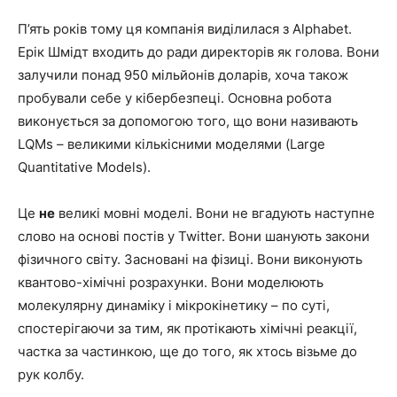
П’ять років тому ця компанія виділилася з Alphabet.
Ерік Шмідт входить до ради директорів як голова. Вони
залучили понад 950 мільйонів доларів, хоча також
пробували себе у кібербезпеці. Основна робота
виконується за допомогою того, що вони називають
LQMs – великими кількісними моделями (Large
Quantitative Models).
Це
не
великі мовні моделі. Вони не вгадують наступне
слово на основі постів у Twitter. Вони шанують закони
фізичного світу. Засновані на фізиці. Вони виконують
квантово-хімічні розрахунки. Вони моделюють
молекулярну динаміку і мікрокінетику – по суті,
спостерігаючи за тим, як протікають хімічні реакції,
частка за частинкою, ще до того, як хтось візьме до
рук колбу.