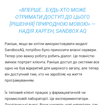
«ВПЕРШЕ… БУДЬ-ХТО МОЖЕ
ОТРИМАТИ ДОСТУП ДО ЦЬОГО
[РІШЕННЯ] ПРИРОДНОЮ МОВОЮ» —
НАДІЯ ХАРГЕН, SANDBOX AQ
Раніше, якщо ви хотіли використовувати моделі
SandboxAQ, потрібно було приносити власні сервери.
Тепер усю важку роботу робить діалог. Це повністю
змінює портрет клієнта. Раніше доступ до системи все
одно не був відкритий для широкого загалу, але тепер
він доступний тим, хто не заробляє на життя
програмуванням.
Їх типовий клієнт працює у фармацевтичній чи
промисловій лабораторії. Це експериментатори.
Дослідницькі вчені. Вони шукають нові матеріали, так,