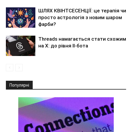
ШЛЯХ КВІНТСЕСЕНЦІЇ: це терапія чи
просто астрологія з новим шаром
фарби?
Threads намагається стати схожим
на X: до рівня ІІ-бота
Популярні