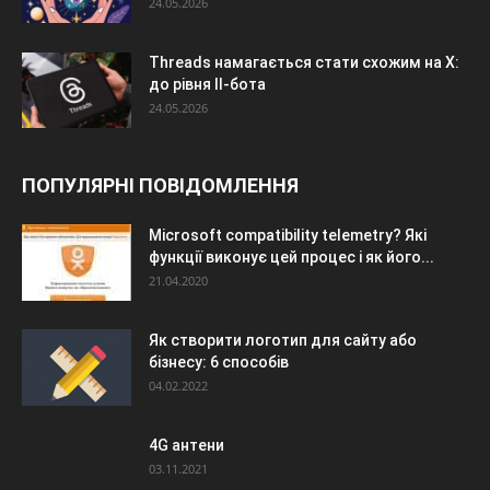
24.05.2026
Threads намагається стати схожим на X:
до рівня ІІ-бота
24.05.2026
ПОПУЛЯРНІ ПОВІДОМЛЕННЯ
Microsoft compatibility telemetry? Які
функції виконує цей процес і як його...
21.04.2020
Як створити логотип для сайту або
бізнесу: 6 способів
04.02.2022
4G антени
03.11.2021