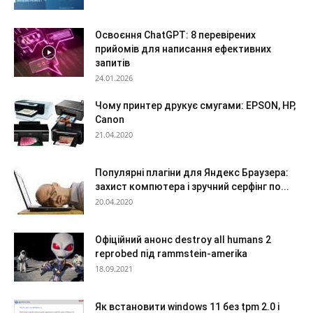
Освоєння ChatGPT: 8 перевірених
прийомів для написання ефективних
запитів
24.01.2026
Чому принтер друкує смугами: EPSON, HP,
Canon
21.04.2020
Популярні плагіни для Яндекс Браузера:
захист компютера і зручний серфінг по...
20.04.2020
Офіційний анонс destroy all humans 2
reprobed під rammstein-amerika
18.09.2021
Як встановити windows 11 без tpm 2.0 і