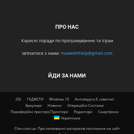
ПРО НАС
Корисні поради по програмуванню та іграм
зв'язатися з нами:
maxwelhhelp@gmail.com
ЙДИ ЗА НАМИ
iOS
ГАДЖЕТИ
Windows 10
Антивіруси,Є советик!
Браузери
Новини
Операційні Системи
Периферійні пристрої,Принтери
Редактори
Смартфони
Українська
Chvv.com.ua- При копіюванні матеріалів посилання на сайт