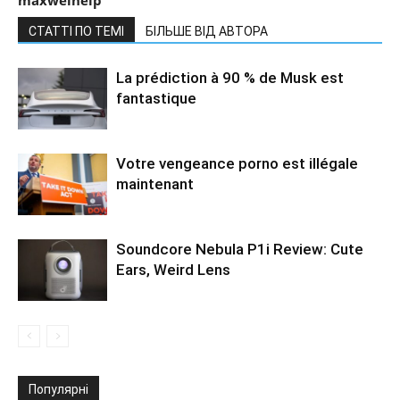
СТАТТІ ПО ТЕМІ
БІЛЬШЕ ВІД АВТОРА
La prédiction à 90 % de Musk est
fantastique
Votre vengeance porno est illégale
maintenant
Soundcore Nebula P1i Review: Cute
Ears, Weird Lens
Популярні