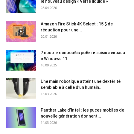
le nouveau design « Verre liquide »
28.04.2026
Amazon Fire Stick 4K Select : 15 $ de
réduction pour une...
20.01.2026
7 простих способів робити знімки екрана
в Windows 11
18.09.2025
Une main robotique atteint une dextérité
semblable à celle d’un humain...
13.03.2026
Panther Lake d’Intel : les puces mobiles de
nouvelle génération donnent...
14.03.2026