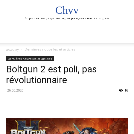
Chvv
Корисні поради по програмуванню та іграм
додому
Dernières nouvelles et articles
Dernières nouvelles et articles
Boltgun 2 est poli, pas
révolutionnaire
26.05.2026
16