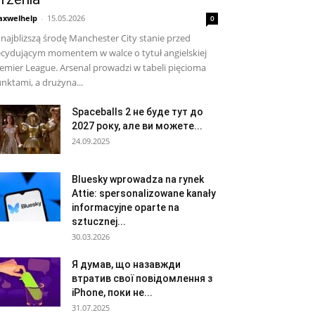
xwelhelp
-
15.05.2026
0
najbliższą środę Manchester City stanie przed
cydującym momentem w walce o tytuł angielskiej
emier League. Arsenal prowadzi w tabeli pięcioma
nktami, a drużyna...
Spaceballs 2 не буде тут до
2027 року, але ви можете...
24.09.2025
Bluesky wprowadza na rynek
Attie: spersonalizowane kanały
informacyjne oparte na
sztucznej...
30.03.2026
Я думав, що назавжди
втратив свої повідомлення з
iPhone, поки не...
31.07.2025