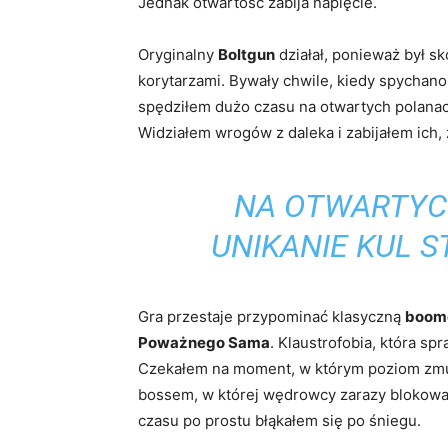
Jednak otwartość zabija napięcie.
Oryginalny
Boltgun
działał, ponieważ był 
korytarzami. Bywały chwile, kiedy spychano
spędziłem dużo czasu na otwartych polanac
Widziałem wrogów z daleka i zabijałem ich,
NA OTWARTYC
UNIKANIE KUL S
Gra przestaje przypominać klasyczną
boome
Poważnego Sama
. Klaustrofobia, która spr
Czekałem na moment, w którym poziom zmusi
bossem, w której wędrowcy zarazy blokowali
czasu po prostu błąkałem się po śniegu.