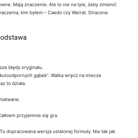
sywne. Mają znaczenie. Ale to nie na tyle, żeby zmienić
 znaczenia, kim byłem – Caedo czy Weirat. Stracona
 podstawa
ze błędy oryginału.
„kuloodpornych gąbek”. Walka wręcz na miecze
z to działa.
gmatwane.
Całkiem przyjemnie się gra.
To dopracowana wersja ustalonej formuły. Nie tak jak