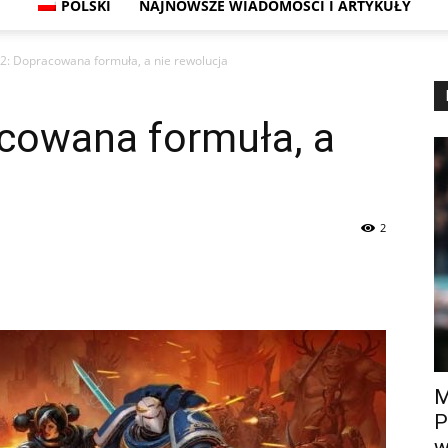
POLSKI
NAJNOWSZE WIADOMOŚCI I ARTYKUŁY
 2: Dopracowana formuła, a nie rewolucja
acowana formuła, a
2
M
P
w