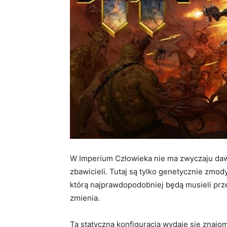
W Imperium Człowieka nie ma zwyczaju da
zbawicieli. Tutaj są tylko genetycznie zmody
którą najprawdopodobniej będą musieli przegr
zmienia.
Ta statyczna konfiguracja wydaje się znaj