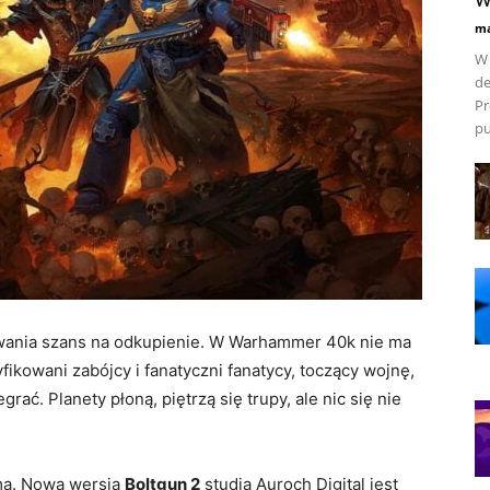
ma
W 
de
Pr
pu
wania szans na odkupienie. W Warhammer 40k nie ma
fikowani zabójcy i fanatyczni fanatycy, toczący wojnę,
ać. Planety płoną, piętrzą się trupy, ale nic się nie
oma. Nowa wersja
Boltgun 2
studia Auroch Digital jest