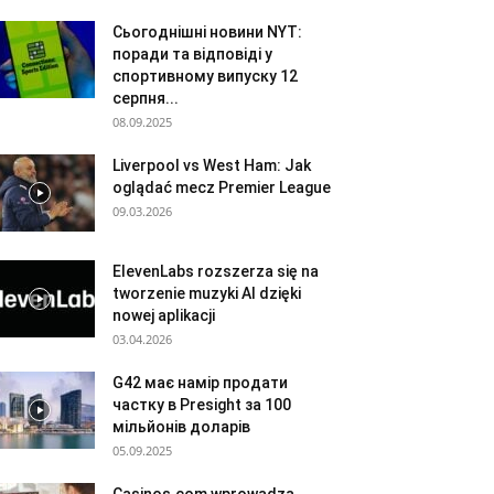
Сьогоднішні новини NYT:
поради та відповіді у
спортивному випуску 12
серпня...
08.09.2025
Liverpool vs West Ham: Jak
oglądać mecz Premier League
09.03.2026
ElevenLabs rozszerza się na
tworzenie muzyki AI dzięki
nowej aplikacji
03.04.2026
G42 має намір продати
частку в Presight за 100
мільйонів доларів
05.09.2025