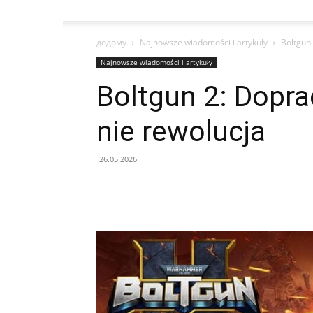
додому
Najnowsze wiadomości i artykuły
Boltgun
Najnowsze wiadomości i artykuły
Boltgun 2: Dopr
nie rewolucja
26.05.2026