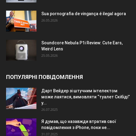
Sua pornografia de vingança é ilegal agora
26.05.2026
Soundcore Nebula P1i Review: Cute Ears,
Weird Lens
25.05.2026
ПОПУЛЯРНІ ПОВІДОМЛЕННЯ
Дарт Вейдер зі штучним інтелектом
може лаятися, вимовляти “туалет Скібіді”
у...
26.07.2025
Я думав, що назавжди втратив свої
повідомлення з iPhone, поки не...
31.07.2025