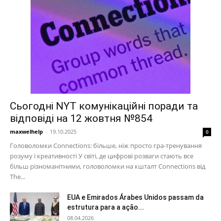
Сьогодні NYT комунікаційні поради та
відповіді на 12 жовтня №854
maxwelhelp
-
19.10.2025
0
Головоломки Connections: більше, ніж просто гра-тренування
розуму і креативності У світі, де цифрові розваги стають все
більш різноманітними, головоломки на кшталт Connections від
The...
EUA e Emirados Árabes Unidos passam da
estrutura para a ação...
08.04.2026