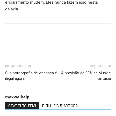
engajamento mudem. Eles nunca fazem isso nesta
galáxia.
попередня стаття
наступна стаття
Sua pornografia de vingança é
A previsão de 90% de Musk é
ilegal agora
fantasia
maxwelhelp
СТАТТІ ПО ТЕМІ
БІЛЬШЕ ВІД АВТОРА