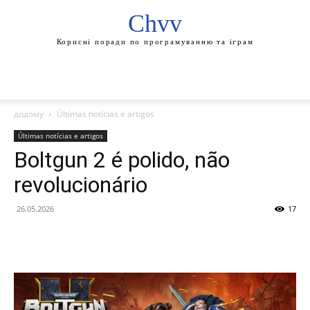
Chvv
Корисні поради по програмуванню та іграм
додому
Últimas notícias e artigos
Últimas notícias e artigos
Boltgun 2 é polido, não
revolucionário
26.05.2026
17