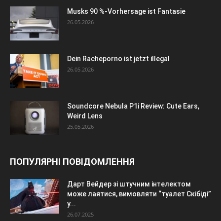
Musks 90 %-Vorhersage ist Fantasie
26.05.2026
Dein Racheporno ist jetzt illegal
26.05.2026
Soundcore Nebula P1i Review: Cute Ears,
Weird Lens
25.05.2026
ПОПУЛЯРНІ ПОВІДОМЛЕННЯ
Дарт Вейдер зі штучним інтелектом
може лаятися, вимовляти “туалет Скібіді”
у...
26.07.2025