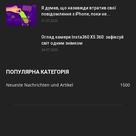
Я думав, що назавжди втратив свої
повідомлення з iPhone, поки не...
31.07.2025
Огляд камери Insta360 X5 360: зафіксуй
світ одним знімком
24.07.2025
ПОПУЛЯРНА КАТЕГОРІЯ
Neueste Nachrichten und Artikel
1500